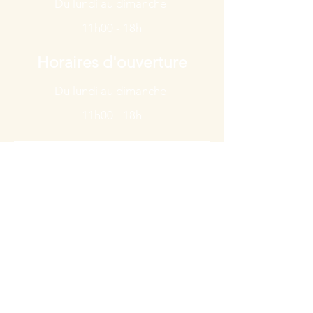
Du lundi au dimanche
11h00 - 18h
Horaires d'ouverture
Du lundi au dimanche
11h00 - 18h
Horaires d'ouverture
Du lundi au dimanche
11h00 - 18h
Politique de confidentialité