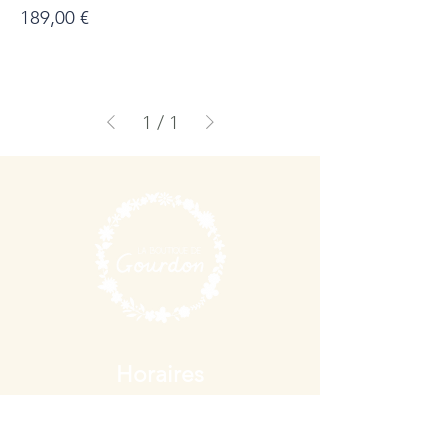
Prix
189,00 €
1
/
1
Horaires
d'ouverture