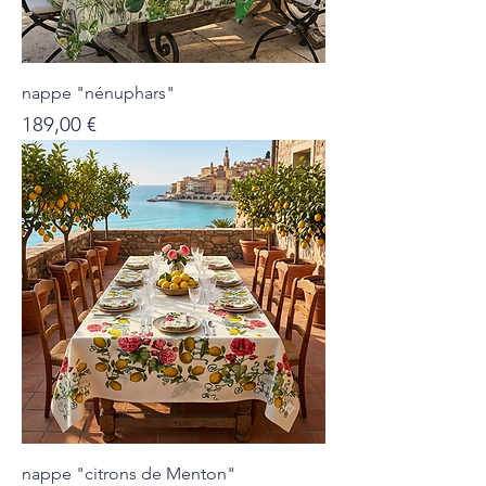
nappe "nénuphars"
Prix
189,00 €
nappe "citrons de Menton"